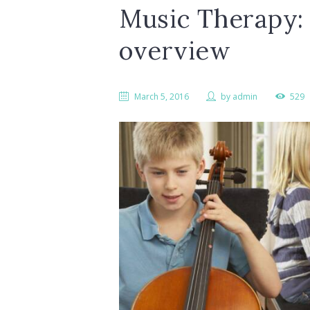
Music Therapy: 
overview
March 5, 2016
by
admin
529