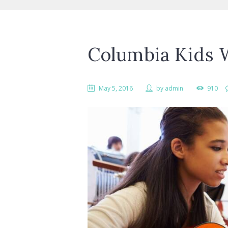
Columbia Kids
May 5, 2016
by
admin
910