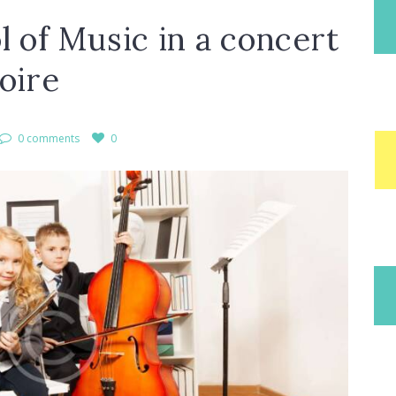
l of Music in a concert
oire
0 comments
0