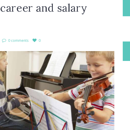
career and salary
0 comments
0