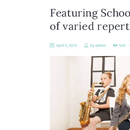
Featuring Schoo
of varied repert
April 5, 2016
by
admin
526