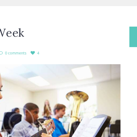
 Week
0 comments
4