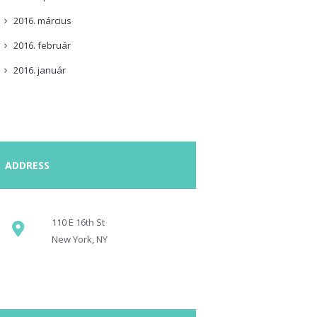
2016.
március
2016.
február
2016.
január
ADDRESS
110 E 16th St
New York, NY