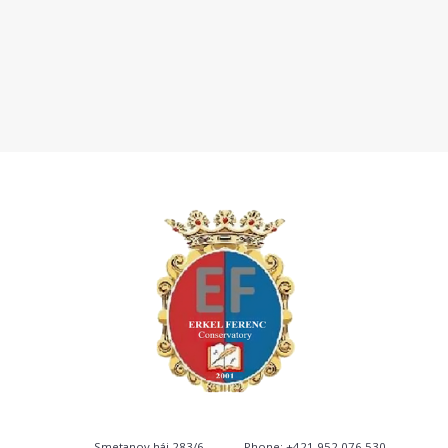
Smetanov háj 283/6
Phone: +421 952 076 530