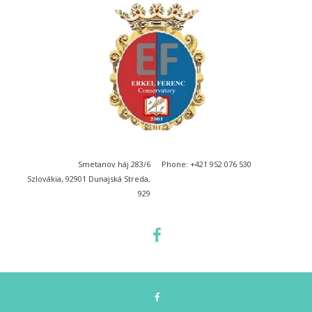
Smetanov háj 283/6
Phone: +421 952 076 530
Szlovákia, 92901 Dunajská Streda,
929