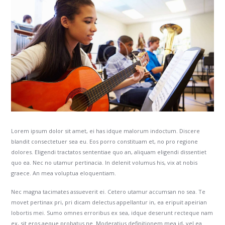
Lorem ipsum dolor sit amet, ei has idque malorum indoctum. Discere
blandit consectetuer sea eu. Eos porro constituam et, no pro regione
dolores. Eligendi tractatos sententiae quo an, aliquam eligendi dissentiet
quo ea. Nec no utamur pertinacia. In delenit volumus his, vix at nobis
graece. An mea voluptua eloquentiam.
Nec magna tacimates assueverit ei. Cetero utamur accumsan no sea. Te
movet pertinax pri, pri dicam delectus appellantur in, ea eripuit apeirian
lobortis mei. Sumo omnes erroribus ex sea, idque deserunt recteque nam
ex, sit eros aeque probatus ne. Moderatius definitionem mea id, vel ea