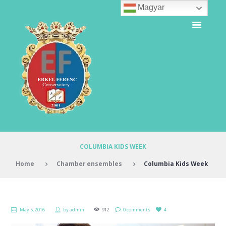
Magyar
COLUMBIA KIDS WEEK
Home
Chamber ensembles
Columbia Kids Week
May 5, 2016
by
admin
912
0 comments
4